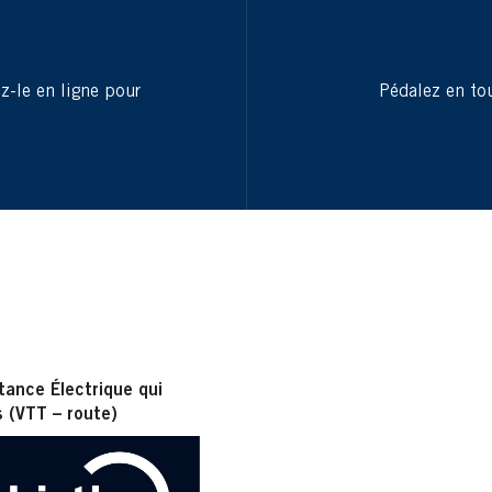
ez-le en ligne pour
Pédalez en tou
ance Électrique qui
s (VTT – route)