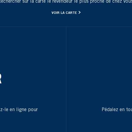
echercher sur la carte le revendeur le plus proche de chez vou
VOIR LA CARTE
R
ez-le en ligne pour
Pédalez en tou