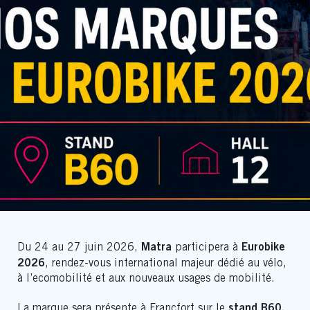
Matra
Eurobike
Du 24 au 27 juin 2026,
participera à
2026
, rendez-vous international majeur dédié au vélo,
à l’ecomobilité et aux nouveaux usages de mobilité.
stand B60,
La marque sera présente à Francfort sur le