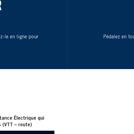
R
ez-le en ligne pour
Pédalez en tou
ance Électrique qui
s (VTT – route)