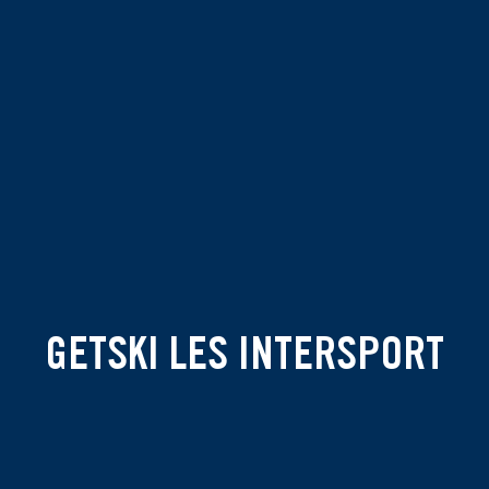
GETSKI LES INTERSPORT