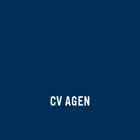
CV AGEN