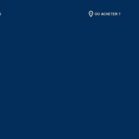
S
OÙ ACHETER ?